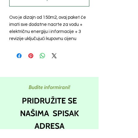
Ovo je dizajn od 150m2, ovaj paket će
imati sve dodatne nacrte za vodu +
električnu energiju i informacije + 3
revizije uključujući kupovnu cijenu
Budite informirani!
PRIDRUŽITE SE
NAŠIMA
SPISAK
ADRESA