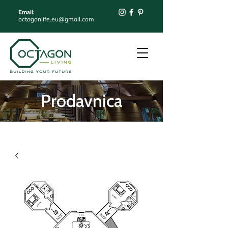
Email:
octagonlife.eu@gmail.com
Prodavnica