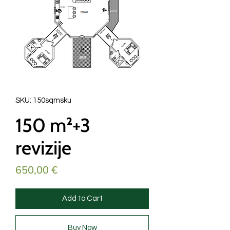
SKU: 150sqmsku
150 m²+3
revizije
Price
650,00 €
Add to Cart
Buy Now