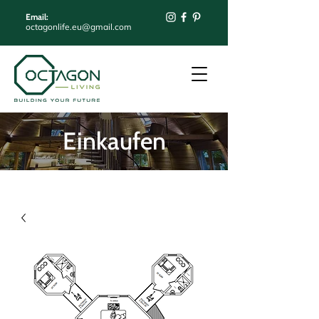
Email:
octagonlife.eu@gmail.com
Einkaufen