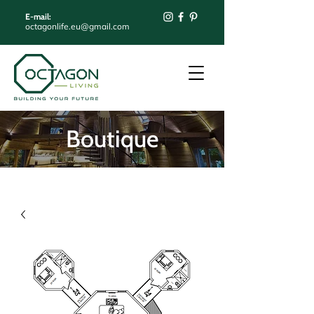
E-mail:
octagonlife.eu@gmail.com
Boutique