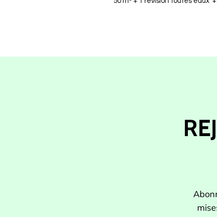
50 m² + 1 révision toutes eaux 
RE
Abonn
mise