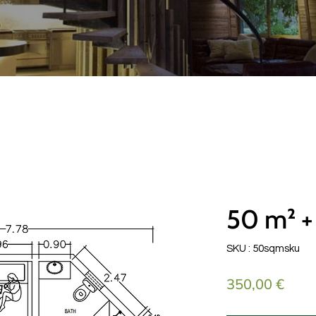
50 m² + 
SKU : 50sqmsku
Prix
350,00 €