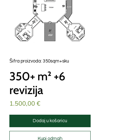
Šifra proizvoda: 350sqm+sku
350+ m² +6
revizija
Cijena
1.500,00 €
Dodaj u košaricu
Kupi odmah