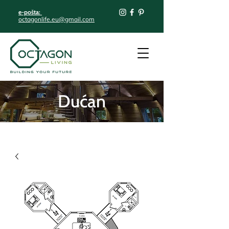
e-pošta:
octagonlife.eu@gmail.com
Dućan