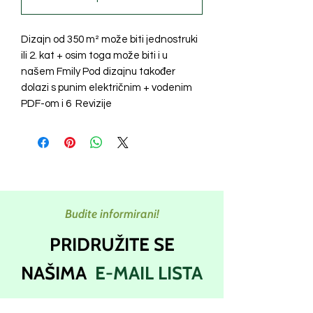
Dizajn od 350 m² može biti jednostruki
ili 2. kat + osim toga može biti i u
našem Fmily Pod dizajnu također
dolazi s punim električnim + vodenim
PDF-om i 6 Revizije
Budite informirani!
PRIDRUŽITE SE
NAŠIMA
E-MAIL LISTA
Pretplatite se na naše newslettere