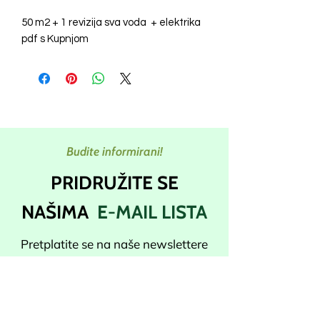
50 m2 + 1 revizija sva voda + elektrika
pdf s Kupnjom
Budite informirani!
PRIDRUŽITE SE
NAŠIMA
E-MAIL LISTA
Pretplatite se na naše newslettere
kako biste primali najnovija
ažuriranja i popuste izravno u svoju
pristiglu poštu.