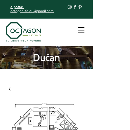
e-pošta:
octagonlife.eu@gmail.com
Dućan