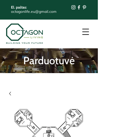
El. paštas:
octagonlife.eu@gmail.com
Parduotuvė