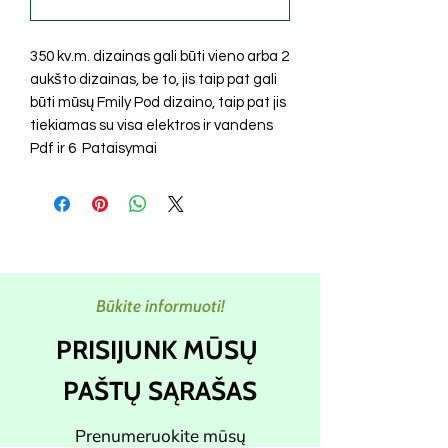
350 kv.m. dizainas gali būti vieno arba 2
aukšto dizainas, be to, jis taip pat gali
būti mūsų Fmily Pod dizaino, taip pat jis
tiekiamas su visa elektros ir vandens
Pdf ir 6 Pataisymai
Būkite informuoti!
PRISIJUNK MŪSŲ
PAŠTŲ SĄRAŠAS
Prenumeruokite mūsų