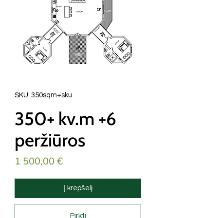
SKU: 350sqm+sku
350+ kv.m +6
peržiūros
Price
1 500,00 €
Į krepšelį
Pirkti