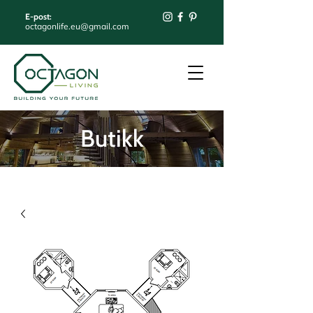
E-post:
octagonlife.eu@gmail.com
Butikk