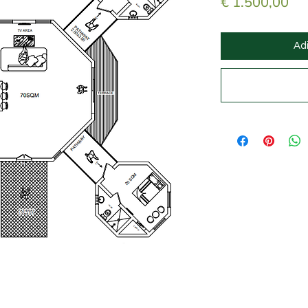
Pr
€ 1.500,00
Adi