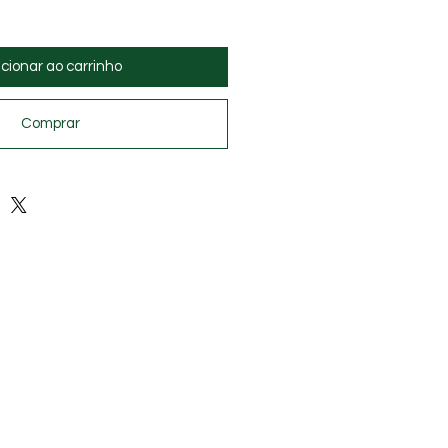
eço
cionar ao carrinho
Comprar