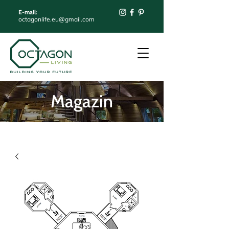
E-mail:
octagonlife.eu@gmail.com
Magazin