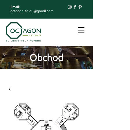
Email:
octagonlife.eu@gmail.com
Obchod