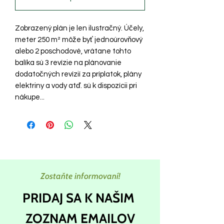
Zobrazený plán je len ilustračný. Účely,
meter 250 m² môže byť jednoúrovňový
alebo 2 poschodové, vrátane tohto
balíka sú 3 revízie na plánovanie
dodatočných revízií za príplatok, plány
elektriny a vody atď. sú k dispozícii pri
nákupe...
Zostaňte informovaní!
PRIDAJ SA K NAŠIM
ZOZNAM EMAILOV