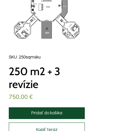
SKU: 250sqmsku
250 m2 + 3
revízie
Price
750,00 €
Pridať do košíka
Kúpiť teraz