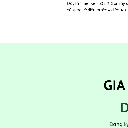
Đây là Thiết kế 150m2, Gói này s
bổ sung về điện nước + điện + 3
GIA
D
Đăng ký