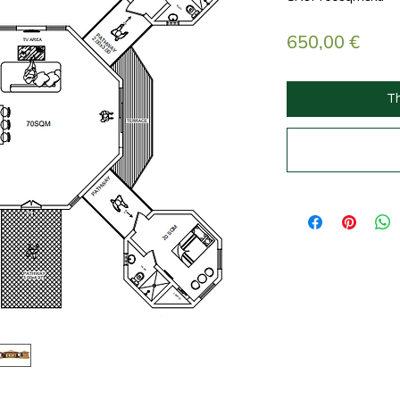
Giá
650,00 €
T