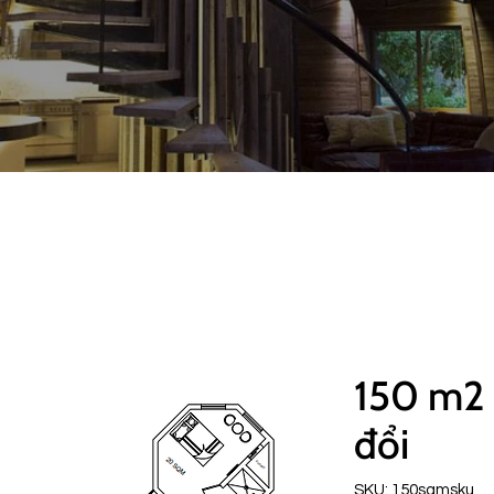
150 m2 
đổi
SKU: 150sqmsku