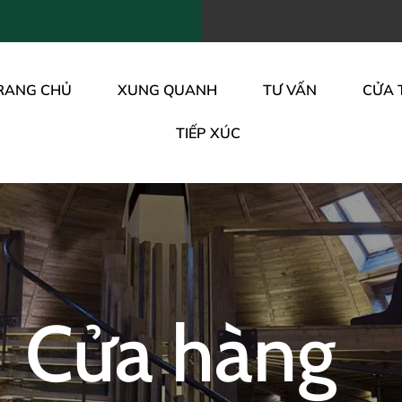
RANG CHỦ
XUNG QUANH
TƯ VẤN
CỬA 
TIẾP XÚC
Cửa hàng