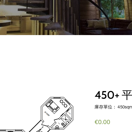
450+
庫存單位： 450sqm+
價
€0.00
格