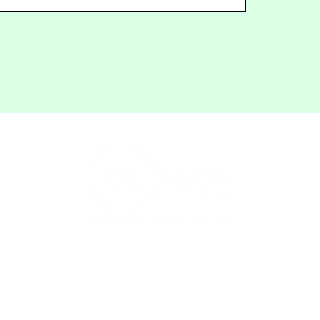
家
关于
咨询
店铺
接