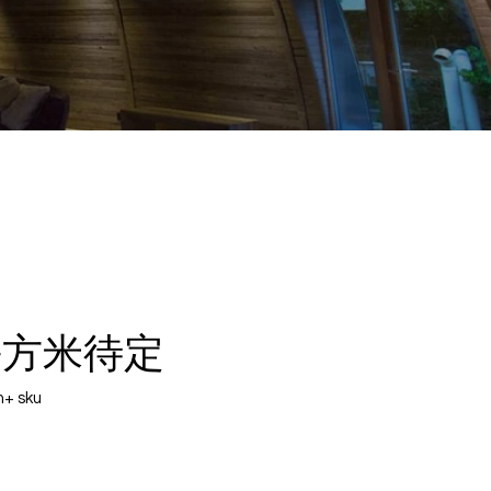
 平方米待定
 sku