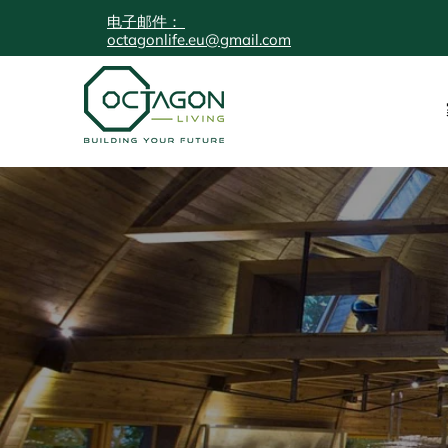
电子邮件：
octagonlife.eu@gmail.com