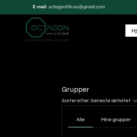
octagonlife.eu@gmail.com
E-mail:
H
Grupper
Sorter efter:
Seneste aktivitet
Alle
Mine grupper