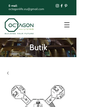
E-mail:
octagonlife.eu@gmail.com
Butik