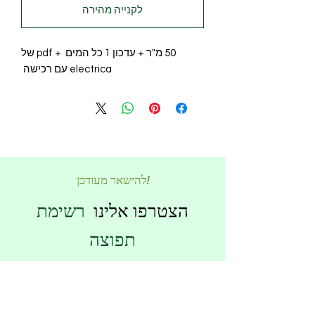
לקנייה מהירה
50 מ"ר + עדכון 1 כל המים + pdf של
electrica עם רכישה
להישאר מעודכן!
הצטרפו אלינו
רשימת
תפוצה
הירשם לניוזלטרים שלנו כדי לקבל עדכונים
והנחות עדכניות ישירות בתיבת הדואר הנכנס
שלך.