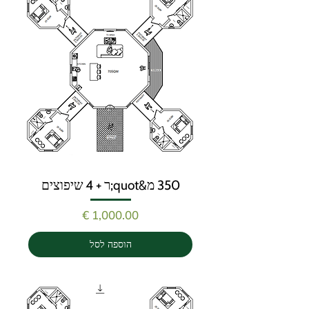
350 מ&quot;ר + 4 שיפוצים
מחיר
הוספה לסל