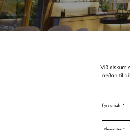
Við elskum s
neðan til a
Fyrsta nafn
Tölvupóstur