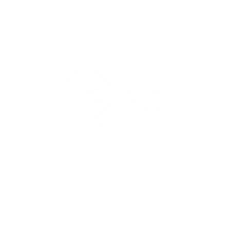
IM
UM
SAMRÁÐ
VERSLUN
Hafðu samb
©2022 Octagon Living - Allur réttur áskilinn