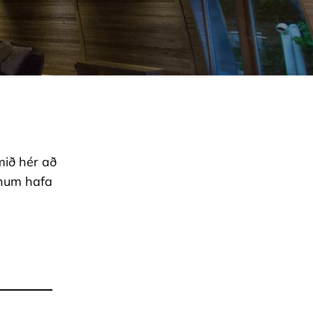
rmið hér að
unum hafa