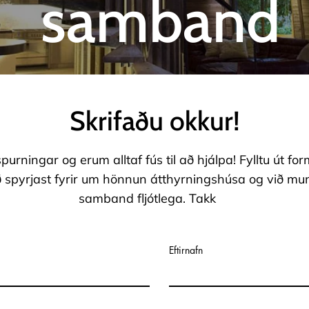
samband
Skrifaðu okkur!
purningar og erum alltaf fús til að hjálpa! Fylltu út fo
ð spyrjast fyrir um hönnun átthyrningshúsa og við m
samband fljótlega. Takk
Eftirnafn