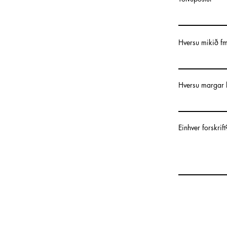
Hversu mikið fm
Hversu margar h
Einhver forskrif