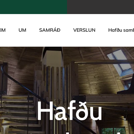
IM
UM
SAMRÁÐ
VERSLUN
Hafðu sam
Hafðu