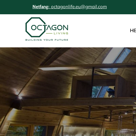
octagonlife.eu@gmail.com
Netfang:
HE