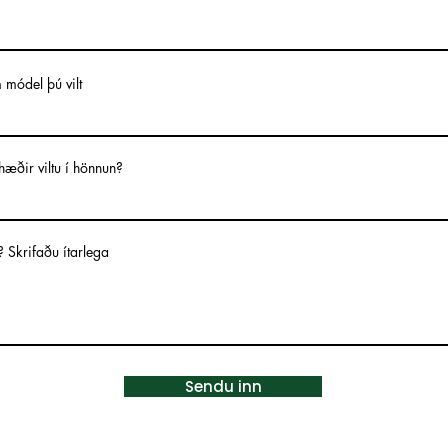
 módel þú vilt
æðir viltu í hönnun?
t? Skrifaðu ítarlega
Sendu inn