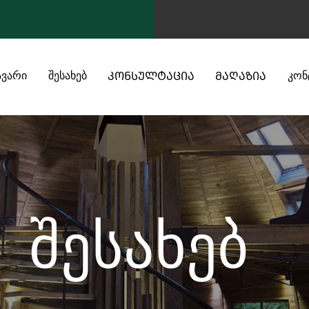
ავარი
შესახებ
კონ
ᲙᲝᲜᲡᲣᲚᲢᲐᲪᲘᲐ
ᲛᲐᲦᲐᲖᲘᲐ
შესახებ