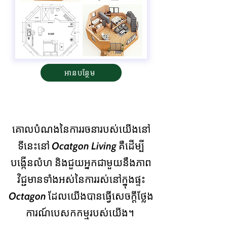
អាន​បន្ថែម
គោលបំណងនៃការរចនារបស់យើងនៅ
ទីនេះនៅ Ocatgon Living គឺដើម្បី
បង្កើនលំហ និងជួយអ្នកជាមួយនឹងភាព
វិជ្ជមានទាំងអស់នៃការរស់នៅក្នុងផ្ទះ
Octagon ដែលយើងបានធ្វើសេចក្តីថ្លែង
ការណ៍បេសកកម្មរបស់យើង។