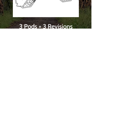
3 Pods + 3 Revisions
35Sqm + 1 កែប្
Price
500.00€
ទទួល​បាន​ព័ត៌មាន!
ចូលរួមជាមួយពួកយើង
បញ្ជី
សំបុត្ររួម
ជាវព្រឹត្តិបត្ររបស់យើងដើម្បីទទួលបាន
ព័ត៌មានថ្មីៗ និងការបញ្ចុះតម្លៃភ្លាមៗនៅក្នុង
ប្រអប់សំបុត្ររបស់អ្នក។