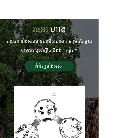
រចនា
ហាង
ការរចនាទាំងអស់មានជម្រើសជាអាគារកម្រិតតែមួយ
ឬទ្វេដង ឬសូម្បីតែ
បីដង
កម្រិត។
ពិនិត្យ​ទាំងអស់