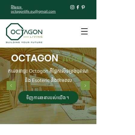
អ៊ីមែល៖
octagonlife.eu@gmail.com
OCTAGON
រស់នៅ
ការរចនាផ្ទះ Octagon គឺផ្អែកលើទម្រង់បុរាណ
និង Esoteric និងថាមពល
ទិញការរចនារបស់យើង។