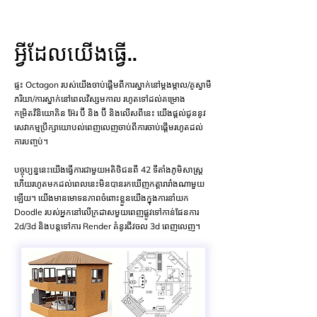
អ្វីដែលយើងធ្វើ..
ផ្ទះ Octagon របស់យើងចាប់ផ្តើមពីការស្នាក់នៅម្តងម្កាល/គូស្វាមី
ភរិយា/ការស្នាក់នៅពេលវិស្សមកាល រហូតទៅដល់គម្រោង
កម្រិតវិនិយោគិន អ៊ែរ ប៊ី និង ប៊ី និងលើសពីនេះ យើងផ្តល់ជូននូវ
សេវាកម្មប្រឹក្សាយោបល់ពេញលេញចាប់ពីការចាប់ផ្តើមរហូតដល់
ការបញ្ចប់។
បច្ចុប្បន្ននេះយើងធ្វើការជាមួយអតិថិជនពី 42 ទីតាំងភូមិសាស្ត្រ
ហើយរហូតមកដល់ពេលនេះមិនបានរកឃើញកត្តារារាំងណាមួយ
ឡើយ។ យើងមានមោទនភាពចំពោះខ្លួនយើងក្នុងការនាំយក
Doodle របស់អ្នកនៅលើក្រដាសមួយពេញផ្លូវទៅកាន់ផែនការ
2d/3d និងបន្តទៅការ Render គំនូរជីវចល 3d ពេញលេញ។