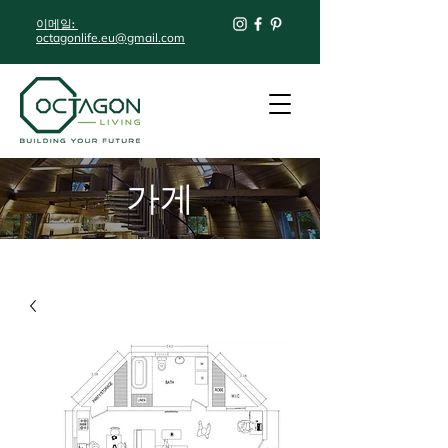
이메일:
octagonlife.eu@gmail.com
가게