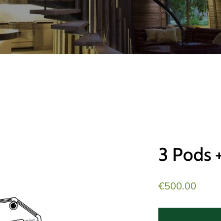
3 Pods +
가
€500.00
격