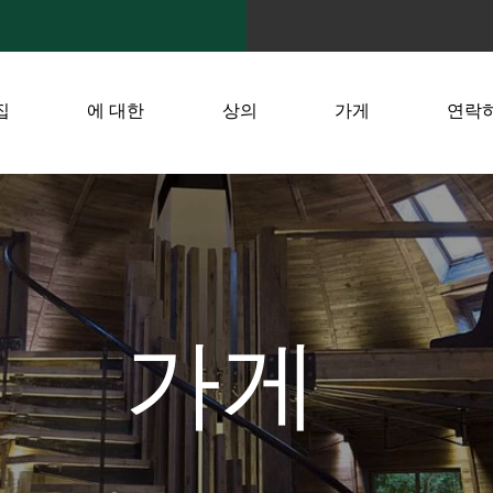
집
에 대한
상의
가게
연락
가게