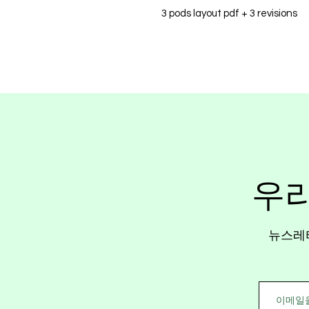
3 pods layout pdf + 3 revisions
우
뉴스레