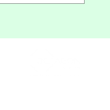
집
에 대한
상의
가게
연락하