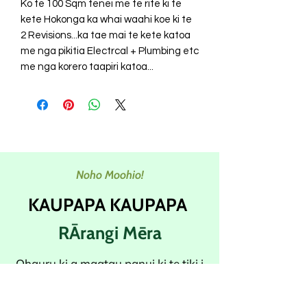
Ko te 100 Sqm tenei me te rite ki te
kete Hokonga ka whai waahi koe ki te
2 Revisions...ka tae mai te kete katoa
me nga pikitia Electrcal + Plumbing etc
me nga korero taapiri katoa...
Noho Moohio!
KAUPAPA KAUPAPA
RĀrangi Mēra
Ohauru ki a maatau panui ki te tiki i
nga korero hou me nga utu utu tika
ki to pouakaroto.