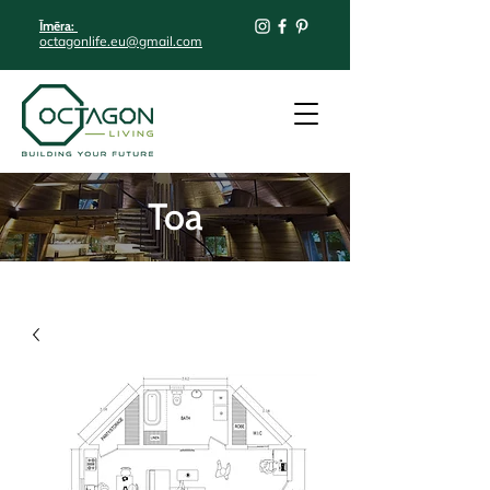
Īmēra:
octagonlife.eu@gmail.com
Toa