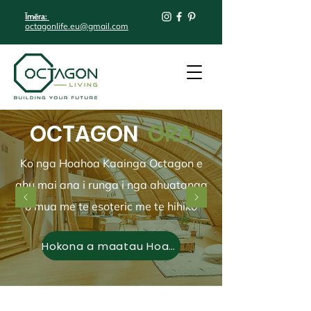
Īmēra:
octagonlife.eu@gmail.com
OCTAGON
ORA
Ko nga Hoahoa Kaainga Octagon e
ahu mai ana i runga i nga ahuatanga
o mua me te esoteric me te hihiko
Hokona a maatau Hoahoa