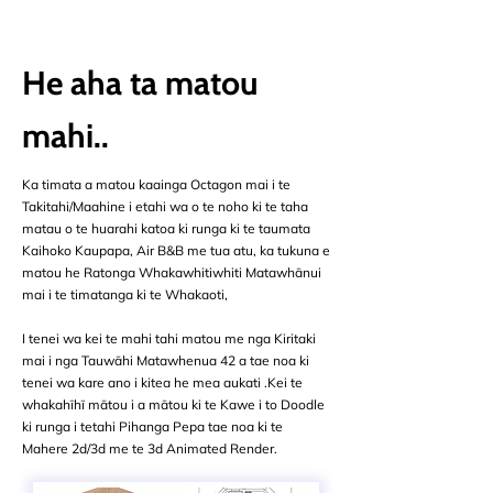
He aha ta matou
mahi..
Ka timata a matou kaainga Octagon mai i te
Takitahi/Maahine i etahi wa o te noho ki te taha
matau o te huarahi katoa ki runga ki te taumata
Kaihoko Kaupapa, Air B&B me tua atu, ka tukuna e
matou he Ratonga Whakawhitiwhiti Matawhānui
mai i te timatanga ki te Whakaoti,
I tenei wa kei te mahi tahi matou me nga Kiritaki
mai i nga Tauwāhi Matawhenua 42 a tae noa ki
tenei wa kare ano i kitea he mea aukati .Kei te
whakahīhī mātou i a mātou ki te Kawe i to Doodle
ki runga i tetahi Pihanga Pepa tae noa ki te
Mahere 2d/3d me te 3d Animated Render.