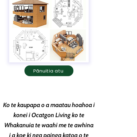
Pānuitia atu
Ko te kaupapa o a maatau hoahoa i
konei i Ocatgon Living ko te
Whakanuia te waahi me te awhina
i a koe ki nga painga katoa o te