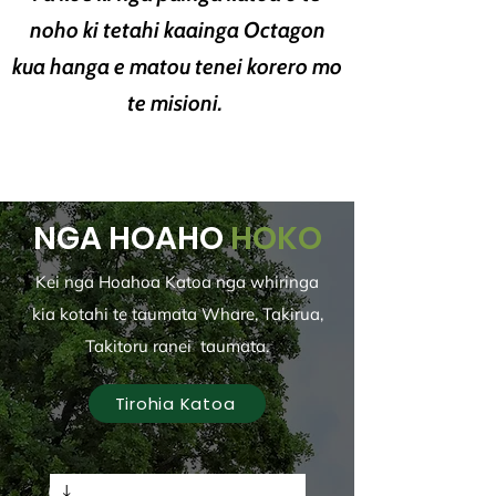
noho ki tetahi kaainga Octagon
kua hanga e matou tenei korero mo
te misioni.
NGA HOAHO
HOKO
Kei nga Hoahoa Katoa nga whiringa
kia kotahi te taumata Whare, Takirua,
Takitoru
ranei
taumata.
Tirohia Katoa