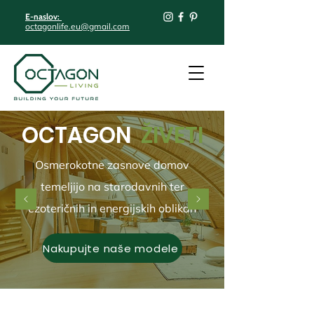
E-naslov:
octagonlife.eu@gmail.com
OCTAGON
ŽIVETI
Osmerokotne zasnove domov
temeljijo na starodavnih ter
ezoteričnih in energijskih oblikah
Nakupujte naše modele