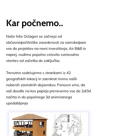
Kar počnemo..
Naše hiše Octagon se začnejo od
občasne/počitniške zasedenosti za samske/pare
vse do projektov na ravni investitorja, Air B&B in
naprej, nudimo popolno celovito svetovalno
storitev od začetka do zaključka,
Trenutno sodelujemo s strankami iz 42
geografskih lokacij in zaenkrat nismo našli
nobenih zaviralnih dejavnikov. Ponosni smo, da
vaš doodle na kos papirja prenesemo vse do 2d/3d
načrta in do popolnega 3d animiranega
upodabljanja