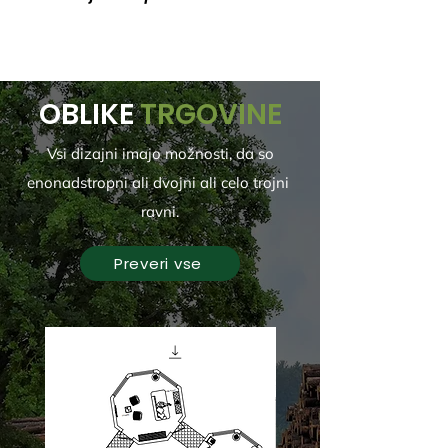
OBLIKE
TRGOVINE
Vsi dizajni imajo možnosti, da so
enonadstropni ali dvojni ali celo
trojni
ravni.
Preveri vse