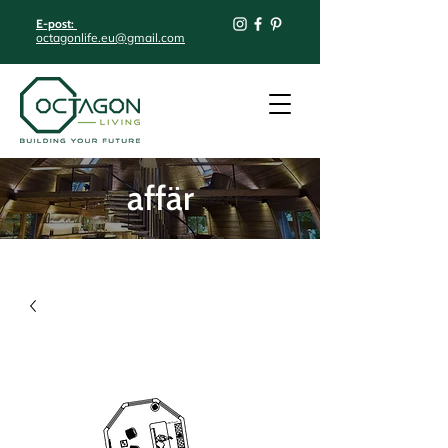
E-post:
octagonlife.eu@gmail.com
affär