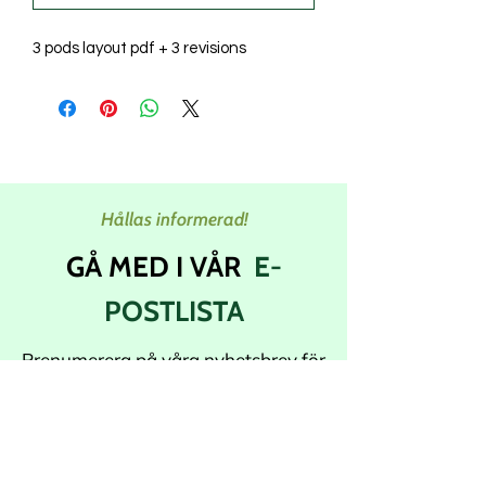
3 pods layout pdf + 3 revisions
Hållas informerad!
GÅ MED I VÅR
E-
POSTLISTA
Prenumerera på våra nyhetsbrev för
att få de senaste uppdateringarna
och rabatterna direkt i din inkorg.