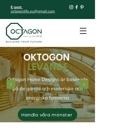
E-post:
octagonlife.eu@gmail.com
OKTOGON
LEVANDE
Octagon Home Designs är baserade
på de gamla och esoteriska och
energiska formerna
Handla våra mönster