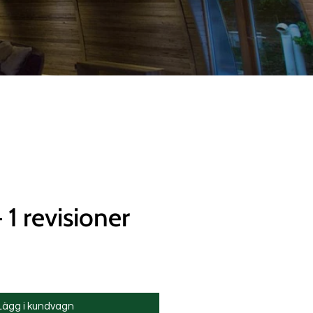
1 revisioner
Lägg i kundvagn