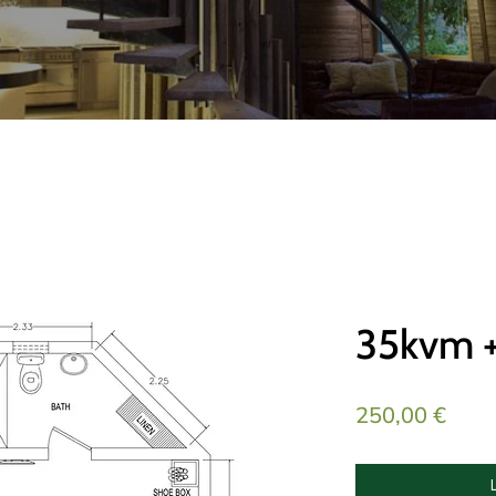
35kvm + 
Pris
250,00 €