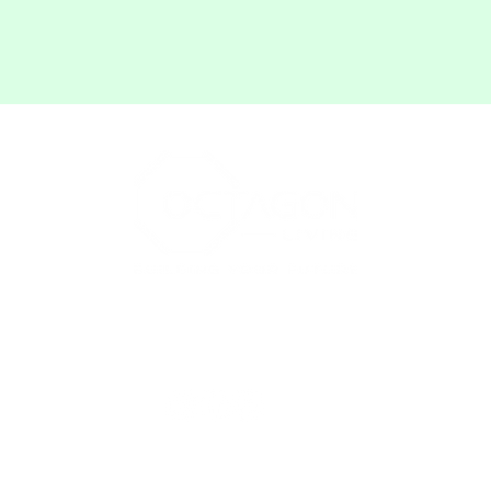
M
HANDLA OM
SAMRÅD
AFFÄR
KONT
©2022 Octagon Living - Alla rättigheter
reserverade