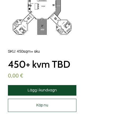
SKU: 450sqm+ sku
450+ kvm TBD
Pris
0,00 €
Lägg i kundvagn
Köp nu