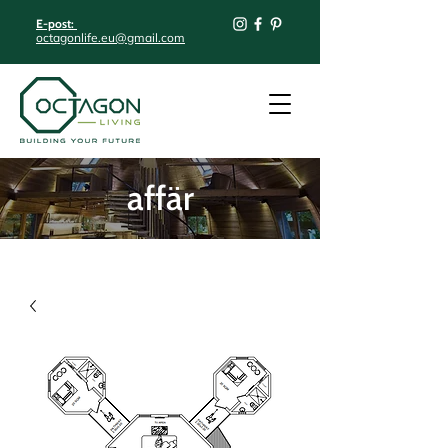
E-post:
octagonlife.eu@gmail.com
affär