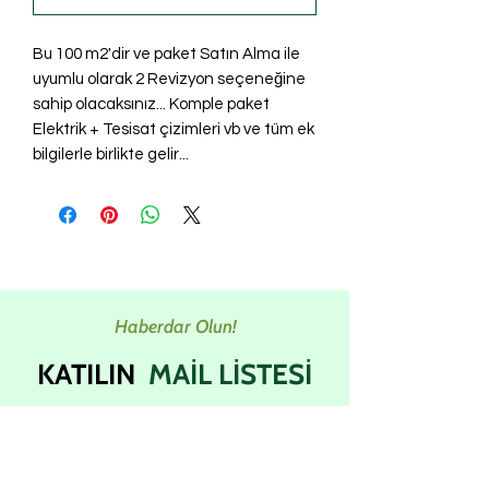
Bu 100 m2'dir ve paket Satın Alma ile
uyumlu olarak 2 Revizyon seçeneğine
sahip olacaksınız... Komple paket
Elektrik + Tesisat çizimleri vb ve tüm ek
bilgilerle birlikte gelir...
Haberdar Olun!
KATILIN
MAİL LİSTESİ
En son güncellemeleri ve indirimleri
doğrudan gelen kutunuza almak
için bültenlerimize abone olun.