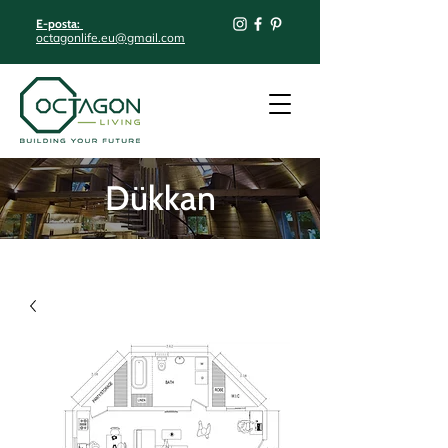
E-posta:
octagonlife.eu@gmail.com
Dükkan