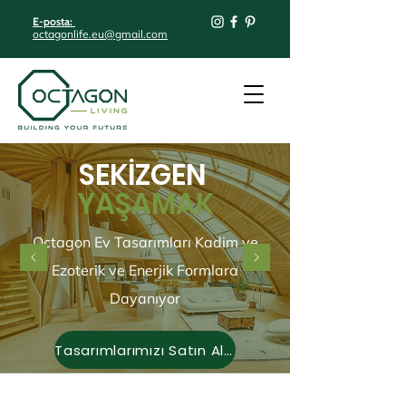
E-posta:
octagonlife.eu@gmail.com
SEKİZGEN
YAŞAMAK
Octagon Ev Tasarımları Kadim ve
Ezoterik ve Enerjik Formlara
Dayanıyor
Tasarımlarımızı Satın Alın