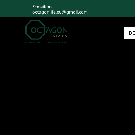
E-mailem:
octagonlife.eu@gmail.com
D