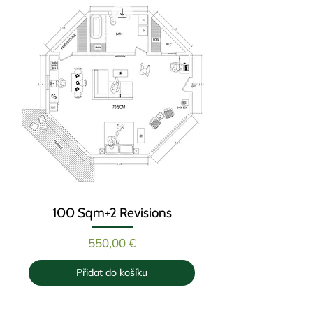
100 Sqm+2 Revisions
Cena
550,00 €
Přidat do košíku