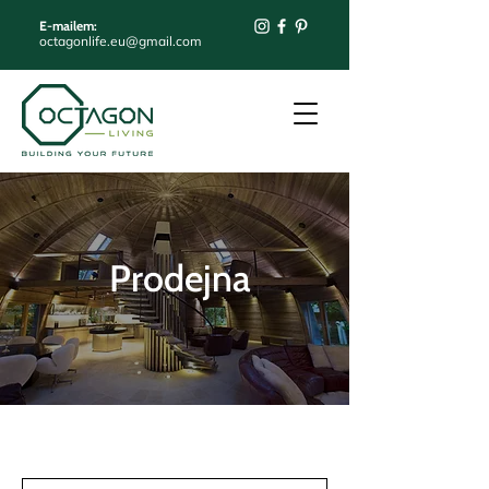
E-mailem:
octagonlife.eu@gmail.com
Prodejna