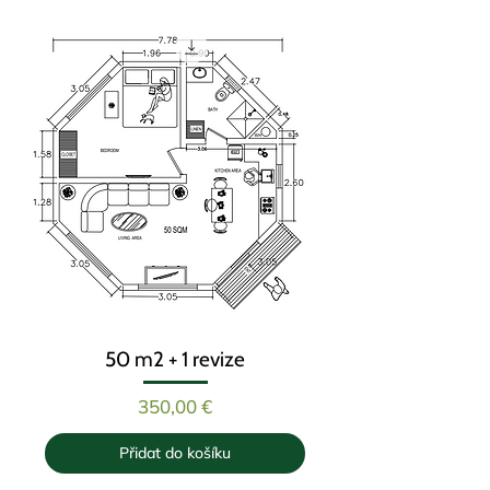
50 m2 + 1 revize
Cena
350,00 €
Přidat do košíku