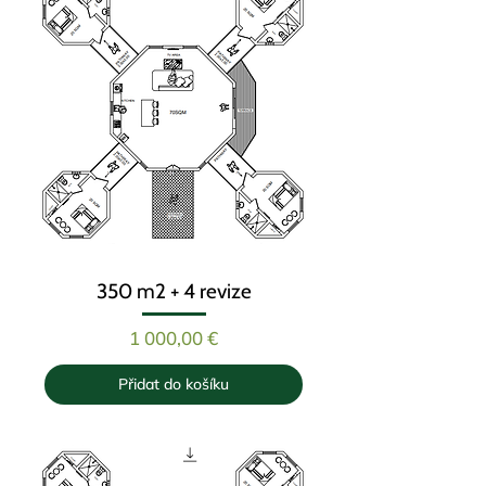
350 m2 + 4 revize
Cena
1 000,00 €
Přidat do košíku