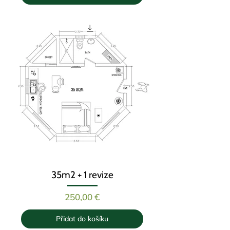
35m2 + 1 revize
Cena
250,00 €
Přidat do košíku