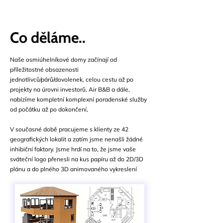
Co děláme..
Naše osmiúhelníkové domy začínají od
příležitostné obsazenosti
jednotlivců/párů/dovolenek, celou cestu až po
projekty na úrovni investorů, Air B&B a dále,
nabízíme kompletní komplexní poradenské služby
od počátku až po dokončení,
V současné době pracujeme s klienty ze 42
geografických lokalit a zatím jsme nenašli žádné
inhibiční faktory. Jsme hrdí na to, že jsme vaše
sváteční logo přenesli na kus papíru až do 2D/3D
plánu a do plného 3D animovaného vykreslení