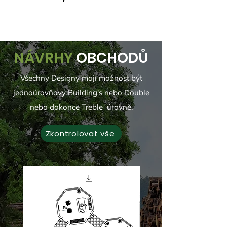
NÁVRHY
OBCHODŮ
Všechny Designy mají možnost být
jednoúrovňový Building's nebo Double
nebo dokonce
Treble
úrovně.
Zkontrolovat vše