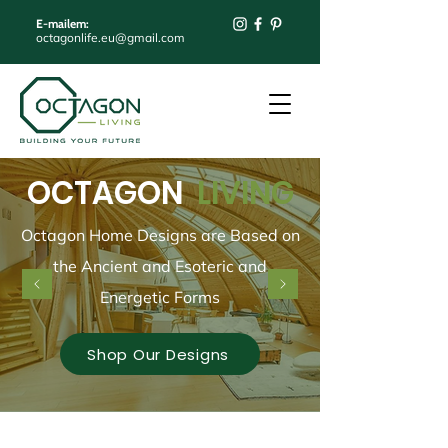
E-mailem:
octagonlife.eu@gmail.com
OCTAGON
LIVING
Octagon Home Designs are Based on
the Ancient and Esoteric and
Energetic Forms
Shop Our Designs