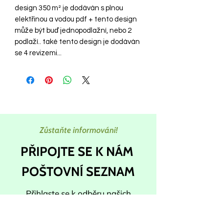
design 350 m² je dodáván s plnou
elektřinou a vodou pdf + tento design
může být buď jednopodlažní, nebo 2
podlaží.. také tento design je dodáván
se 4 revizemi...
Zůstaňte informováni!
PŘIPOJTE SE K NÁM
POŠTOVNÍ SEZNAM
Přihlaste se k odběru našich
newsletterů a získejte nejnovější