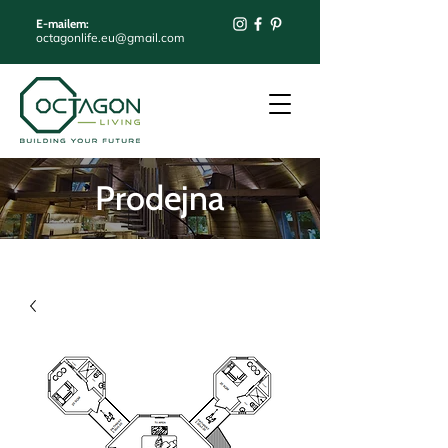
E-mailem:
octagonlife.eu@gmail.com
Prodejna