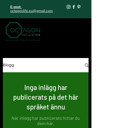
E-post:
octagonlife.eu@gmail.com
Blogg
Inga inlägg har
publicerats på det här
språket ännu
När inlägg har publicerats hittar du
dem här.